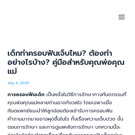
Skip
Menu
Menu
Post
Main
to
navigation
Men
content
เด็กทำครอบฟันเจ็บไหม? ต้องทำ
อย่างไรบ้าง? คู่มือสำหรับคุณพ่อคุณ
u
แม่
le
July 4, 2025
การครอบฟันเด็ก
เป็นหนึ่งในวิธีการรักษาทางทันตกรรมที่
คุณพ่อคุณแม่หลายท่านอาจกังวลใจ โดยเฉพาะเมื่อ
ทันตแพทย์แนะนำให้ลูกน้อยต้องเข้ารับการครอบฟัน
คำถามมากมายอาจผุดขึ้นในใจ ทั้งเรื่องความเจ็บปวด ขั้น
ตอนการรักษา และการดูแลหลังการรักษา บทความนี้จะ
ช่วยไขข้อข้องใจทุกเรื่องเกี่ยวกับการครอบฟันเด็กอย่าง
ละเอียด