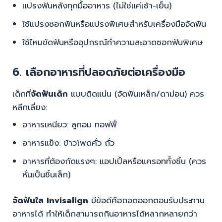
แปรงฟันหลังทุกมื้ออาหาร (ไม่ใช่แค่เช้า-เย็น)
ใช้แปรงซอกฟันหรือแปรงพิเศษสำหรับเครื่องมือจัดฟัน
ใช้ไหมขัดฟันหรืออุปกรณ์ทำความสะอาดซอกฟันพิเศษ
6. เลือกอาหารที่ปลอดภัยต่อเครื่องมือ
เด็กที่
จัดฟันเด็ก
แบบติดแน่น (จัดฟันเหล็ก/ดาม่อน) ควร
หลีกเลี่ยง:
อาหารเหนียว: ลูกอม ทอฟฟี่
อาหารแข็ง: ข้าวโพดคั่ว ถั่ว
อาหารที่ต้องกัดแรงๆ: แอปเปิ้ลหรือแครอททั้งชิ้น (ควร
หั่นเป็นชิ้นเล็ก)
จัดฟันใส Invisalign
มีข้อดีคือถอดออกตอนรับประทาน
อาหารได้ ทำให้เด็กสามารถกินอาหารได้หลากหลายกว่า