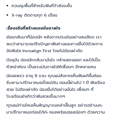
ควบคุมพื้นที่สำหรับฟันที่กำลังจะขึ้น
X-ray ติดตามทุก 6 เดือน
เ
รื่องจริงที่สร้างแรงบันดาลใจ
ย้อนกลับมาที่น้องนัท หลังจากประเมินอย่างละเอียด เรา
พบว่าสามารถแก้ไขปัญหาฟันห่างและคางยื่นได้ด้วยการ
จัดฟันใส Invisalign First โดยไม่ต้องผ่าตัด
ปัจจุบัน น้องนัทกลับมามั่นใจ กล้าแสดงออก และได้เป็น
หัวหน้าห้อง เป็นแรงบันดาลใจให้เพื่อนๆ อีกหลายคน
น้องแพรว อายุ 8 ขวบ คุณแม่สังเกตเห็นฟันแท้ขึ้นซ้อน
รีบพามาปรึกษาหมอตั้งแต่ต้น ตอนนี้ผ่านไป 1 ปี ฟันเรียง
สวย ไม่ต้องผ่าตัด น้องยิ้มได้อย่างมั่นใจ เพื่อนๆ ที่
โรงเรียนยังทักว่าฟันสวยขึ้นมากๆ
คุณแม่ท่านไหนเห็นสัญญาณเหล่านี้ในลูก อย่ารอช้านะคะ
มาปรึกษาหมอก่อนได้ค่ะ หมอพร้อมดูแลน้องๆ ด้วยความ