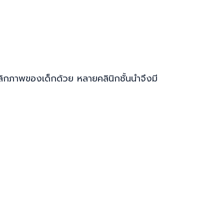
ลิกภาพของเด็กด้วย หลายคลินิกชั้นนำจึงมี