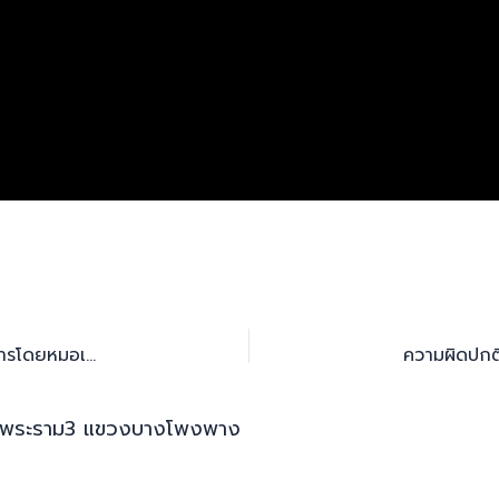
เคสยอดฮิตจัดฟันเด็ก: ฟันเก ฟันซ้อน ฟันยื่น – วิธีจัดการโดยหมอเฉพาะทาง
982 ถ.พระราม3 แขวงบางโพงพาง