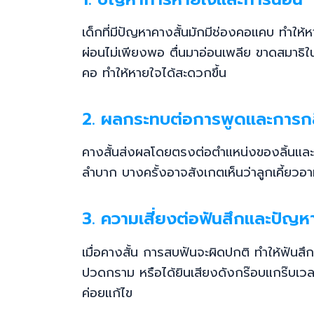
เด็กที่มีปัญหาคางสั้นมักมีช่องคอแคบ ทำ
ผ่อนไม่เพียงพอ ตื่นมาอ่อนเพลีย ขาดสมาธิใน
คอ ทำให้หายใจได้สะดวกขึ้น
2. ผลกระทบต่อการพูดและการก
คางสั้นส่งผลโดยตรงต่อตำแหน่งของลิ้นแล
ลำบาก บางครั้งอาจสังเกตเห็นว่าลูกเคี้ยวอา
3. ความเสี่ยงต่อฟันสึกและปัญ
เมื่อคางสั้น การสบฟันจะผิดปกติ ทำให้ฟัน
ปวดกราม หรือได้ยินเสียงดังกร๊อบแกร๊บเวลา
ค่อยแก้ไข