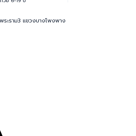
ูกวัย 6-19 ปี
982 ถ.พระราม3 แขวงบางโพงพาง