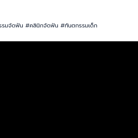
รรมจัดฟัน #คลินิกจัดฟัน #ทันตกรรมเด็ก