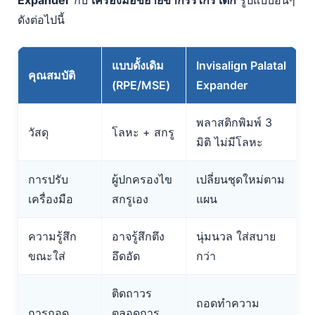
Expander
กับ
เครื่องมือขยายขากรรไกร เด็ก
รูปแบบอื่นๆ
ดังต่อไปนี้
แบบดั้งเดิม
Invisalign Palatal
คุณสมบัติ
(RPE/MSE)
Expander
พลาสติกพิมพ์ 3
วัสดุ
โลหะ + สกรู
มิติ ไม่มีโลหะ
การปรับ
ผู้ปกครองไข
เปลี่ยนชุดใหม่ตาม
เครื่องมือ
สกรูเอง
แผน
ความรู้สึก
อาจรู้สึกตึง
นุ่มนวล ใส่สบาย
ขณะใส่
อึดอัด
กว่า
ติดถาวร
ถอดทำความ
การถอด
ตลอดการ