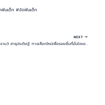
ันเด็ก #จัดฟันเด็ก
NEXT
จัดฟันใส พระราม3 สาธุประดิษฐ์: ทางเลือกใหม่เพื่อรอยยิ้มที่มั่นใจของลูกคุณ | Tiny Smile Dental Clinic