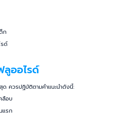
ด็ก
รด์
ลูออไรด์
สุด ควรปฏิบัติตามคำแนะนำดังนี้:
คลือบ
วันแรก