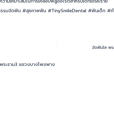
นความเหมาะสมในการเคลือบฟลูออไรด์สำหรับเด็กแต่ละราย
รรมจัดฟัน #สุขภาพฟัน #TinySmileDental #ฟันเด็ก #ทำฟ
982 ถ.พระราม3 แขวงบางโพงพาง