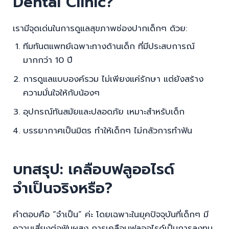
Dental Clinic?
เรามีจุดเด่นในการดูแลสุขภาพช่องปากเด็กๆ ด้วย:
ทีมทันตแพทย์เฉพาะทางด้านเด็ก ที่มีประสบการณ์
มากกว่า 10 ปี
การดูแลแบบองค์รวม ไม่เพียงแค่รักษา แต่ยังสร้าง
ความมั่นใจให้กับน้องๆ
อุปกรณ์ทันสมัยและปลอดภัย เหมาะสำหรับเด็ก
บรรยากาศเป็นมิตร ทำให้เด็กๆ ไม่กลัวการทำฟัน
บทสรุป: เคลือบฟลูออไรด์
จำเป็นจริงหรือ?
คำตอบคือ “จำเป็น” ค่ะ โดยเฉพาะในยุคปัจจุบันที่เด็กๆ มี
ความเสี่ยงต่อฟันผุสูง การเคลือบฟลูออไรด์เป็นการลงทุน