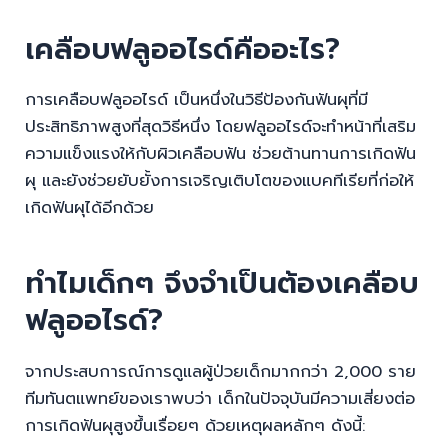
เคลือบฟลูออไรด์คืออะไร?
การเคลือบฟลูออไรด์ เป็นหนึ่งในวิธีป้องกันฟันผุที่มี
ประสิทธิภาพสูงที่สุดวิธีหนึ่ง โดยฟลูออไรด์จะทำหน้าที่เสริม
ความแข็งแรงให้กับผิวเคลือบฟัน ช่วยต้านทานการเกิดฟัน
ผุ และยังช่วยยับยั้งการเจริญเติบโตของแบคทีเรียที่ก่อให้
เกิดฟันผุได้อีกด้วย
ทำไมเด็กๆ จึงจำเป็นต้องเคลือบ
ฟลูออไรด์?
จากประสบการณ์การดูแลผู้ป่วยเด็กมากกว่า 2,000 ราย
ทีมทันตแพทย์ของเราพบว่า เด็กในปัจจุบันมีความเสี่ยงต่อ
การเกิดฟันผุสูงขึ้นเรื่อยๆ ด้วยเหตุผลหลักๆ ดังนี้: