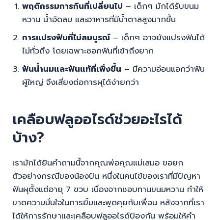
พฤติกรรมการกินที่เปลี่ยนไป
– เด็กๆ มักได้รับขนม
หวาน น้ำอัดลม และอาหารที่มีน้ำตาลสูงมากขึ้น
การแปรงฟันที่ไม่สมบูรณ์
– เด็กๆ อาจยังแปรงฟันได้
ไม่ทั่วถึง โดยเฉพาะซอกฟันที่เข้าถึงยาก
ฟันน้ำนมและฟันแท้ที่เพิ่งขึ้น
– มีความอ่อนแอกว่าฟัน
ผู้ใหญ่ จึงเสี่ยงต่อการผุได้ง่ายกว่า
เคลือบฟลูออไรด์ช่วยอะไรได้
บ้าง?
เรามักได้ยินคำถามนี้จากคุณพ่อคุณแม่เสมอ ขอยก
ตัวอย่างกรณีของน้องปัน หนึ่งในคนไข้ของเราที่มีปัญหา
ฟันผุตั้งแต่อายุ 7 ขวบ เนื่องจากชอบทานขนมหวาน ทำให้
ขาดความมั่นใจในการยิ้มและพูดคุยกับเพื่อน หลังจากที่เรา
ได้ให้การรักษาและเคลือบฟลูออไรด์ป้องกัน พร้อมให้คำ