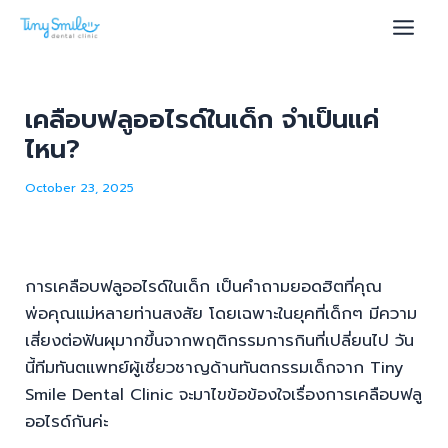
Skip
Menu
Menu
Post
Main
to
navigation
Men
content
เคลือบฟลูออไรด์ในเด็ก จำเป็นแค่
ไหน?
u
October 23, 2025
le
การเคลือบฟลูออไรด์ในเด็ก เป็นคำถามยอดฮิตที่คุณ
พ่อคุณแม่หลายท่านสงสัย โดยเฉพาะในยุคที่เด็กๆ มีความ
เสี่ยงต่อฟันผุมากขึ้นจากพฤติกรรมการกินที่เปลี่ยนไป วัน
นี้ทีมทันตแพทย์ผู้เชี่ยวชาญด้านทันตกรรมเด็กจาก Tiny
Smile Dental Clinic จะมาไขข้อข้องใจเรื่องการเคลือบฟลู
ออไรด์กันค่ะ